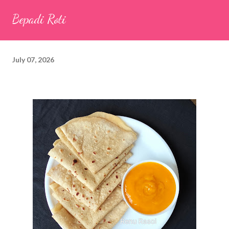
seeds (ajwain) – ¼ teaspoon *Turmeric powder – 1 teaspoon
Bepadi Roti
*White sesame seeds – 1 tablespoon Method 1. Clean the
tamarind and soak it in 1/2 cup of water for 15–20 minutes.
Extract the pulp and keep it aside. 2. In a large bowl, combine
July 07, 2026
the chopped colocasia leaves, gram flour, rice flour, red chilli
powder, salt, sugar, coriander powder, carom...