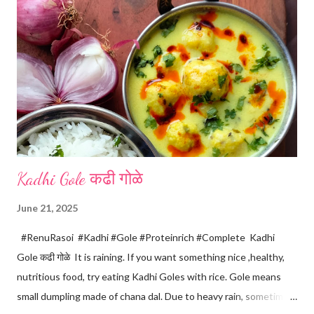
Kadhi Gole कढी गोळे
June 21, 2025
#RenuRasoi #Kadhi #Gole #Proteinrich #Complete Kadhi
Gole कढी गोळे It is raining. If you want something nice ,healthy,
nutritious food, try eating Kadhi Goles with rice. Gole means
small dumpling made of chana dal. Due to heavy rain, sometimes