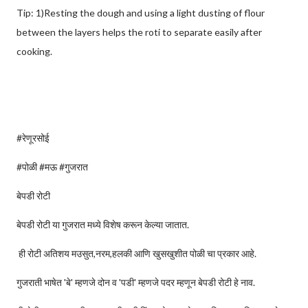
Tip: 1)Resting the dough and using a light dusting of flour
between the layers helps the roti to separate easily after
cooking.
#रेणूरसोई
#पोळी #म‌ऊ #गुजरात
बेपडी रोटी
बेपडी रोटी या गुजरात मध्ये विशेष करून केल्या जातात.
ही रोटी अतिशय म‌उसुत,नरम,हलकी आणि खुसखुशीत पोळी चा प्रकार आहे.
गुजराती भाषेत 'बे' म्हणजे दोन व 'पडी' म्हणजे पदर म्हणून बेपडी रोटी हे नाव.