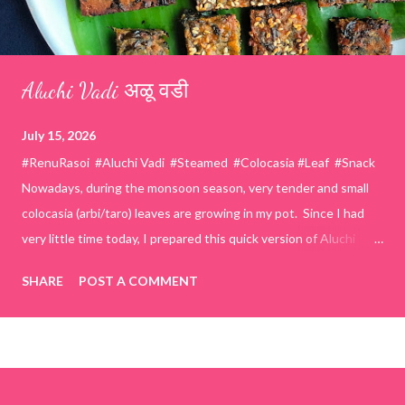
Aluchi Vadi अळू वडी
July 15, 2026
#RenuRasoi #Aluchi Vadi #Steamed #Colocasia #Leaf #Snack
Nowadays, during the monsoon season, very tender and small
colocasia (arbi/taro) leaves are growing in my pot. Since I had
very little time today, I prepared this quick version of Aluchi
Vadi. It has the same delicious traditional taste but is much
SHARE
POST A COMMENT
easier and faster to make. Ingredients (1 cup = 150 ml) *Washed
& finely chopped colocasia (taro) leaves, – 2 cups *Tamarind – a
lemon-sized piece *Gram flour (besan) – 1 cup *Rice flour – ½
cup *Red chilli powder – 3 teaspoons *Salt – 1½ teaspoons
*Sugar – 1 teaspoon *Coriander powder – 3 teaspoons *Carom