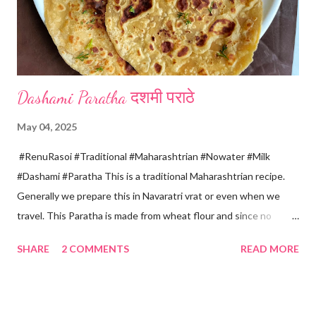
four sides and mak...
Dashami Paratha दशमी पराठे
May 04, 2025
#RenuRasoi #Traditional #Maharashtrian #Nowater #Milk
#Dashami #Paratha This is a traditional Maharashtrian recipe.
Generally we prepare this in Navaratri vrat or even when we
travel. This Paratha is made from wheat flour and since no
water is used can be called "Pakki Rasoi" Very soft ,tasty and
SHARE
2 COMMENTS
READ MORE
flaky. Easy to prepare ... Goes very well with spicy veg
preparation, Chole, Pickles etc....😋😋😋 Ingredients... For dough
making *Whole wheat flour... 2 Cups 1 Cup...150 ml *Salt... 1/4
tsp *Oil... 2 tsp *Chilled milk... 1 Cup or as necessary For Paratha