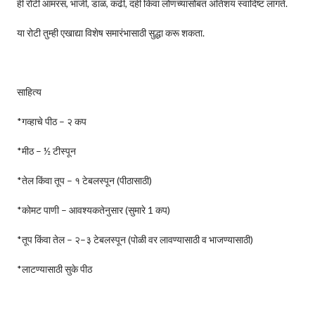
ही रोटी आमरस, भाजी, डाळ, कढी, दही किंवा लोणच्यासोबत अतिशय स्वादिष्ट लागते.
या रोटी तुम्ही एखाद्या विशेष समारंभासाठी सुद्धा करू शकता.
साहित्य
*गव्हाचे पीठ – २ कप
*मीठ – ½ टीस्पून
*तेल किंवा तूप – १ टेबलस्पून (पीठासाठी)
*कोमट पाणी – आवश्यकतेनुसार (सुमारे 1 कप)
*तूप किंवा तेल – २–३ टेबलस्पून (पोळी वर लावण्यासाठी व भाजण्यासाठी)
*लाटण्यासाठी सुके पीठ