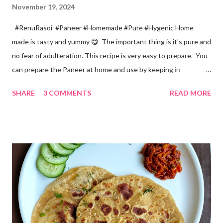
November 19, 2024
#RenuRasoi #Paneer #Homemade #Pure #Hygenic Home
made is tasty and yummy 😋 The important thing is it's pure and
no fear of adulteration. This recipe is very easy to prepare. You
can prepare the Paneer at home and use by keeping in
refrigerator for 2-3 days. Ingredients... *Full fat milk... 1 litre
SHARE
3 COMMENTS
READ MORE
*Vinegar... 2 tablespoons *Water... 4 tablespoons. Method...
*Mix vinegar and water. *Boil the milk in a pan. *When milk starts
boiling add gradually this vinegar water mix and keep stirring
with a spoon. Take care to add this vinegar water mix spoon by
spoon only. *When milk solid separates and yellowish water
releases, immediately switch off the Gas. Overboiling will make
paneer hard in texture. *Place one soft cotton cloth in a steel
strainer. Keep this strainer in a big pan so that whey water will
get collected in the pan. Strain this milk and Paneer mix from the
strainer. *Immediately fold the cloth with paneer from all the