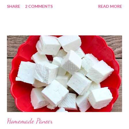
there are no vegetables available in the home. Then try these
SHARE
2 COMMENTS
READ MORE
Kadhi Gole by using the ingredients that are available easily in
the home. Just follow what I have shared while making this
recipe. You will definitely get a great dish. Ingredients... One
cup... 150 ml For the balls / Gole *Chana dal... 1/2 cup *Green
chillies... 2 *Garlic pods... 4 *Ginger grated... 1/2 tsp *Turmeric...
a pinch *Cumin seeds... 1/4 tsp *Salt... 1/2 tsp Method... *Wash
the Chana dal and soak it in 2 cups of water for at least 2 hours.
The dal soaks well in 2 hours. *Strain all the water in the
colander. *In a mixer bowl, add green chilli, garlic, ginger,
turmeric, salt and soaked chana dal. Grind the dal on ...
Homemade Paneer