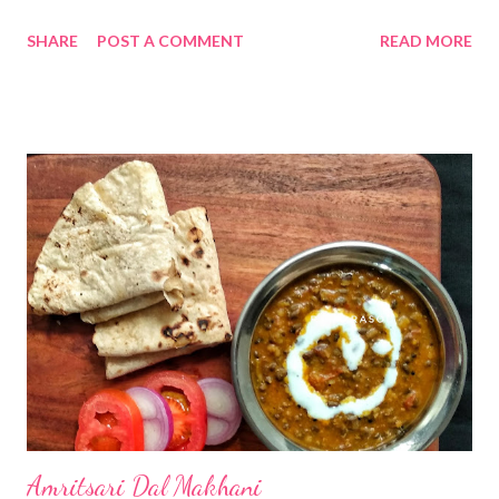
आवडते ... 😋😋😋 घर मस्त सिझलर च्या चुरचुरीत आवाजाने व सुगंधाने भरून गेले
SHARE
POST A COMMENT
READ MORE
आहे, प्रत्येकजण जेवणाची आतुरतेने वाट पाहत आहे 😃😃😃 चला आज पाहूया घरी
सिझलर कसे तयार करावे ... हे प्रमाण 4 ते 5 व्यक्तींसाठी आहे... कृती... साहित्य
कटलेटसाठी .... * मूग डाळ ... १ कप * उकडलेले आणि मॅश/कुस्करलेला बटाटा ... १
कप * हिरव्या मिरची .....4 * चिरलेले आले ... १ टिस्पून * लसूण पाकळ्या....4 *
भाजलेल्या पोह्याची पुड ... १/२ कप * मीठ ... १ टीस्पून * काळी मिरी पावडर ... १/२
टीस्पून * तेल ... तळण्यासाठी * मूग डाळ 1 तास भिजवून ठेवा. * नंतर मुग डाळ,
हिरव्...
Amritsari Dal Makhani