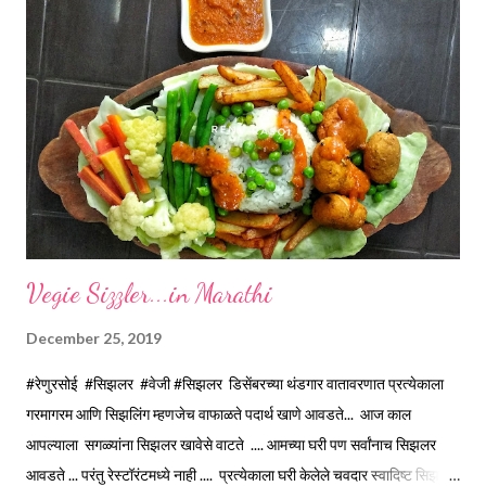
*Wheat flour for dusting...& 2 tsp Oil before rolling. *Homemade
Ghee for roasting...1/2 Cup Method... For Dough... *Mix Wheat
flour, Salt & Oil properly, make a tight dough using minimum
water. Water use depends on quality of wheat flour. Here I have
used 1 Cup water. Let the Dough rest atleast for 30 minutes.
While rolling out Paratha...
Vegie Sizzler...in Marathi
December 25, 2019
#रेणुरसोई #सिझलर #वेजी #सिझलर डिसेंबरच्या थंडगार वातावरणात प्रत्येकाला
गरमागरम आणि सिझलिंग म्हणजेच वाफाळते पदार्थ खाणे आवडते... आज काल
आपल्याला सगळ्यांना सिझलर खावेसे वाटते .... आमच्या घरी पण सर्वांनाच सिझलर
आवडते ... परंतु रेस्टॉरंटमध्ये नाही .... प्रत्येकाला घरी केलेले चवदार स्वादिष्ट सिझलर