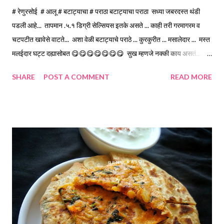
# रेणुरसोई # आलू # बटाट्याचा # पराठा बटाट्याचा पराठा सध्या जबरदस्त थंडी
पडली आहे... तापमान .५.१ डिग्री सेल्सियस इतके असते ... काही तरी गरमागरम व
चटपटीत खावेसे वाटते... अशा वेळी बटाट्याचे पराठे ... कुरकुरीत ... मसालेदार ... मस्त
मल‌ईदार घट्ट दह्यासोबत 😋😋😋😋😋😋😋 सुख म्हणजे नक्की काय असतं.... ☺️
☺️☺️ आतील सारण मस्त चवदार आहे आणि वरून कुरकुरीत आवरण सुद्धा तेसुद्धा
SHARE
POST A COMMENT
READ MORE
साजूक तुपात तळलेले.... साहित्य ... सारणासाठी * उकडलेले आणि मॅश/कुस्करलेले
बटाटे ... 3 वाटी 1 वाटी... 150 मिली. * हिरव्या मिरच्या ....4 * लसूण पाकळ्या ....4 *
किसलेले आले ... 1 टीस्पून * जिरे ... 1/4 टीस्पून * चिरलेला कोथिंबीर ... 1/२ वाटी
* मीठ ... 1 टीस्पून * लाल तिखट ... 2 टिस्पून वरील आवरणासाठी ... * गव्हाचे पीठ
... 2 वाटी * मीठ ... 1/4 टीस्पून * तेल ... कणिक भिजवण्या साठी ... 8 टिस्पून *
घोळणा साठी गव्हाचे पीठ ... आणि वरून लावण्यासाठी 2 चमचे तेल *तळण्य...