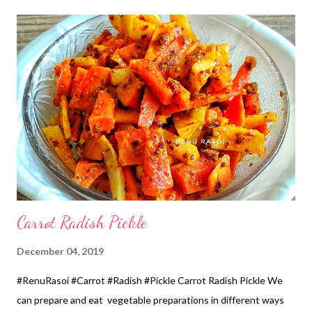
Mashed Potato... 1 cup *Green Chillies....3 *Chopped Ginger ...
1tsp *Garlic .. 3 pods *Roasted Poha Powder...1/2 Cup *Salt... 1
tsp *Black Pepper powder ...1/2 tsp *Oil...for deep frying *Soak
soak Moong Dal for 1 hour. *Grind it in the Mixer by adding
Green Chillies, Ginger and Garlic to a coarse texture. Do not add
Water. *Take this mixture in a pan add Salt, Black Pepper
Powder, mashed Potatoes mix properly, add Roasted Poha
Powder suff...
Carrot Radish Pickle
December 04, 2019
#RenuRasoi #Carrot #Radish #Pickle Carrot Radish Pickle We
can prepare and eat vegetable preparations in different ways