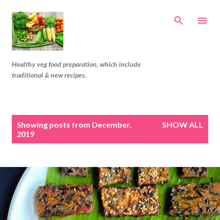
Skip to main content
Healthy veg food preparation, which include
traditional & new recipes.
P
Showing posts from December,
SHOW ALL
o
2019
s
t
s