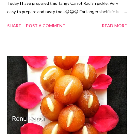
Today I have prepared this Tangy Carrot Radish pickle. Very
easy to prepare and tasty too...😋😋😋 For longer shelf life keep
it in refrigerator ... Ingredients *Peeled and thin long slices of
SHARE
POST A COMMENT
READ MORE
Carrot...1 cup Peeled and thin long slices of Radish... 1/2 Cup
*Oil...3 tbspn *Mustard Seeds... 1 tsp *Red Chilli Powder... 1 tsp
*Salt... 1/2 tsp *Turmeric Powder...1/4 tsp *Asafoetida Powder...
1/4 tsp *Fenugreek Seeds Powder...1/4 tsp *Lemon juice...3 tsp
Method *Grind Mustard Seeds on Chopping board with the
help of a Rolling Pin. *Mix Carrot, Radish, Lemon Juice, Salt and
Mustard Seeds Powder. *Heat Oil in a small kadhai, add
Asafoetida Powder, Turmeric Powder and Fenugreek seeds
Powder. Switch off the Gas. *When the Oil is little warm add
Red Chilli Powder and Mix properly with Carrot Radish pieces. *
You can eat it after 30 minutes. *Refridg...