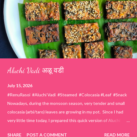
Aluchi Vadi अळू वडी
July 15, 2026
#RenuRasoi #Aluchi Vadi #Steamed #Colocasia #Leaf #Snack
Nowadays, during the monsoon season, very tender and small
colocasia (arbi/taro) leaves are growing in my pot. Since I had
very little time today, I prepared this quick version of Aluchi
Vadi. It has the same delicious traditional taste but is much
SHARE
POST A COMMENT
READ MORE