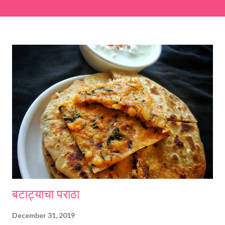
easier and faster to make. Ingredients (1 cup = 150 ml) *Washed
& finely chopped colocasia (taro) leaves, – 2 cups *Tamarind – a
lemon-sized piece *Gram flour (besan) – 1 cup *Rice flour – ½
cup *Red chilli powder – 3 teaspoons *Salt – 1½ teaspoons
*Sugar – 1 teaspoon *Coriander powder – 3 teaspoons *Carom
seeds (ajwain) – ¼ teaspoon *Turmeric powder – 1 teaspoon
*White sesame seeds – 1 tablespoon Method 1. Clean the
tamarind and soak it in 1/2 cup of water for 15–20 minutes.
Extract the pulp and keep it aside. 2. In a large bowl, combine
the chopped colocasia leaves, gram flour, rice flour, red chilli
powder, salt, sugar, coriander powder, carom...
बटाट्याचा पराठा
December 31, 2019