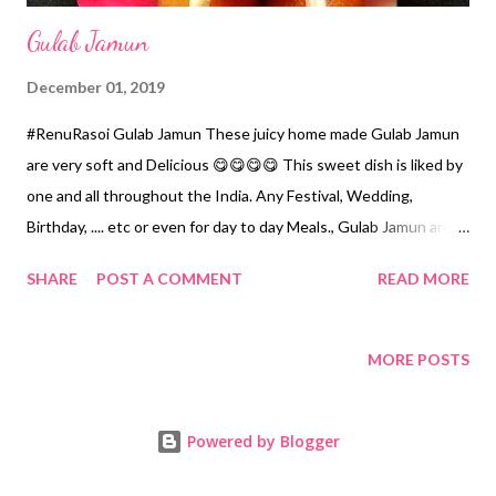
Gulab Jamun
December 01, 2019
#RenuRasoi Gulab Jamun These juicy home made Gulab Jamun
are very soft and Delicious 😋😋😋😋 This sweet dish is liked by
one and all throughout the India. Any Festival, Wedding,
Birthday, .... etc or even for day to day Meals., Gulab Jamun are
liked by one & all. Very easy to o prepare ar home. Ingredients...
SHARE
POST A COMMENT
READ MORE
*Khowa/Mava...250 grams *Maida...50 grams *Sugar...2
Cups/400 grams *Water for syrup...2 Cups *Raisins...20 optional
*Green Cardamom Powder...1/4 tsp Optional *Ghee ....for frying
MORE POSTS
Method *Knead the Mava & Maida for 10 minutes by your
hands. This process makes it softer. *Make equal portions...I
Powered by Blogger
have made 20 or as per your choice. *Make a soft ball by keeping
one Raisin in the centre. See that there are no cracks on the