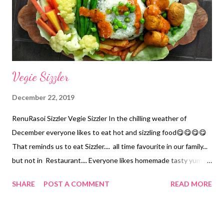
Vegie Sizzler
December 22, 2019
RenuRasoi Sizzler Vegie Sizzler In the chilling weather of
December everyone likes to eat hot and sizzling food😋😋😋😋
That reminds us to eat Sizzler.... all time favourite in our family...
but not in Restaurant.... Everyone likes homemade tasty yummy
sizzler...😋😋😋 The house is full with sizzling hot fumes & smell,
SHARE
POST A COMMENT
READ MORE
everyone waiting eagerly to eat 😃😃😃 Let's see today how to
prepare sizzler at home... This quantity is for 4 to 5 persons.
Ingredients For Cutlet.... *Moong Dal ... 1 cup *Boiled and