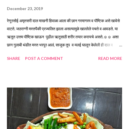
December 23, 2019
रेणूरसोई अमृतसरी दाल माखनी हिवाळा आला की छान गरमागरम व पौष्टिक असे खावेसे
वाटते. जठराग्नी मस्तपैकी प्रज्वलित झाला असल्यामुळे खाल्लेले पचते व आवडते. या
ऋतूत उत्तम पौष्टिक खाऊन पुढील ऋतूसाठी शरीर तयार करायचे असते.☺️☺️ अशा
छान गुलाबी थंडीत मस्त भरपूर आलं, साजूक तूप व मल‌ई घालून केलेली ही दाल व
गरमागरम रोटी फार सुंदर लागते. सोबतीला छान भरपूर गाजर, मुळा ,कांदा, टमाटा व घरी
SHARE
POST A COMMENT
READ MORE
केलेले आंब्याचे लोणचे बढिया मेनू होतो😋😋😋 तर आज बघूया अमृतसरी दाल
माखनी... साहित्य... *काळी उडदाची डाळ... एक वाटी 1 वाटी... 150 मिली *कांदा
चिरून... एक वाटी *आले किस... दोन टीस्पून *टमाटे चिरून... दीड वाटी *लसुण
पाकळ्या... चार *हिरव्या मिरच्या...चार *गरम मसाला... पाव टी स्पून *हळद...अर्धा
टीस्पून *लाल तिखट... 1 टिस्पून *मीठ.... 1.5 टिस्पून *आमचूर पावडर... एक टीस्पून
*घरची घोटलेली साय... अर्धी वाटी *तेल... 3 टेबलस्पून *साजूक तूप... एक टेबलस्पून
*जिरे... पाव टिस्पून *धनेपूड... एक टिस्पून *कोथिंबीर चिरून... एक टेबलस्पून कृती...
*उडीद डाळ स्वच्छ धुऊन तीस मिनिटे भिजत घाला. *नंतर त...