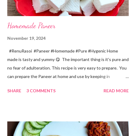
Homemade Paneer
November 19, 2024
#RenuRasoi #Paneer #Homemade #Pure #Hygenic Home
made is tasty and yummy 😋 The important thing is it's pure and
no fear of adulteration. This recipe is very easy to prepare. You
can prepare the Paneer at home and use by keeping in
refrigerator for 2-3 days. Ingredients... *Full fat milk... 1 litre
SHARE
3 COMMENTS
READ MORE
*Vinegar... 2 tablespoons *Water... 4 tablespoons. Method...
*Mix vinegar and water. *Boil the milk in a pan. *When milk starts
boiling add gradually this vinegar water mix and keep stirring
with a spoon. Take care to add this vinegar water mix spoon by
spoon only. *When milk solid separates and yellowish water
releases, immediately switch off the Gas. Overboiling will make