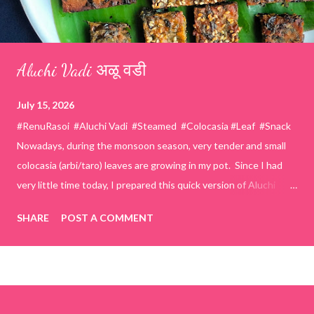
Aluchi Vadi अळू वडी
July 15, 2026
#RenuRasoi #Aluchi Vadi #Steamed #Colocasia #Leaf #Snack
Nowadays, during the monsoon season, very tender and small
colocasia (arbi/taro) leaves are growing in my pot. Since I had
very little time today, I prepared this quick version of Aluchi
Vadi. It has the same delicious traditional taste but is much
SHARE
POST A COMMENT
easier and faster to make. Ingredients (1 cup = 150 ml) *Washed
& finely chopped colocasia (taro) leaves, – 2 cups *Tamarind – a
lemon-sized piece *Gram flour (besan) – 1 cup *Rice flour – ½
cup *Red chilli powder – 3 teaspoons *Salt – 1½ teaspoons
*Sugar – 1 teaspoon *Coriander powder – 3 teaspoons *Carom