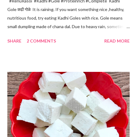
#RenuRasoi #Kadhi #Gole #Proteinrich #Complete Kadhi
Gole कढी गोळे It is raining. If you want something nice ,healthy,
nutritious food, try eating Kadhi Goles with rice. Gole means
small dumpling made of chana dal. Due to heavy rain, sometimes
there are no vegetables available in the home. Then try these
SHARE
2 COMMENTS
READ MORE
Kadhi Gole by using the ingredients that are available easily in
the home. Just follow what I have shared while making this
recipe. You will definitely get a great dish. Ingredients... One
cup... 150 ml For the balls / Gole *Chana dal... 1/2 cup *Green
chillies... 2 *Garlic pods... 4 *Ginger grated... 1/2 tsp *Turmeric...
a pinch *Cumin seeds... 1/4 tsp *Salt... 1/2 tsp Method... *Wash
the Chana dal and soak it in 2 cups of water for at least 2 hours.
The dal soaks well in 2 hours. *Strain all the water in the
colander. *In a mixer bowl, add green chilli, garlic, ginger,
turmeric, salt and soaked chana dal. Grind the dal on ...