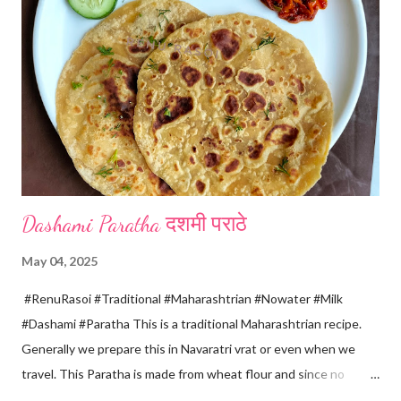
paneer hard in texture. *Place one soft cotton cloth in a steel
strainer. Keep this strainer in a big pan so that whey water will
get collected in the pan. Strain this milk and Paneer mix from the
strainer. *Immediately fold the cloth with paneer from all the
four sides and mak...
Dashami Paratha दशमी पराठे
May 04, 2025
#RenuRasoi #Traditional #Maharashtrian #Nowater #Milk
#Dashami #Paratha This is a traditional Maharashtrian recipe.
Generally we prepare this in Navaratri vrat or even when we
travel. This Paratha is made from wheat flour and since no
water is used can be called "Pakki Rasoi" Very soft ,tasty and