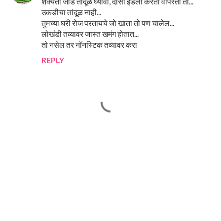
शक्यतो जाड तांदूळ घ्यावा, दोसा इडली करता वापरतो तो...
उकडीचा तांदूळ नाही...
तुमच्या घरी रोज परतायचे जो खाता तो पण चालेल...
लोखंडी तव्यावर जास्त खमंग होतात...
तो नसेल तर नॉनस्टिक तव्यावर करा
REPLY
P
o