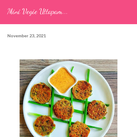
seeds (ajwain) – ¼ teaspoon *Turmeric powder – 1 teaspoon
Mini Vegie Uttapam...
*White sesame seeds – 1 tablespoon Method 1. Clean the
tamarind and soak it in 1/2 cup of water for 15–20 minutes.
Extract the pulp and keep it aside. 2. In a large bowl, combine
November 23, 2021
the chopped colocasia leaves, gram flour, rice flour, red chilli
powder, salt, sugar, coriander powder, carom...