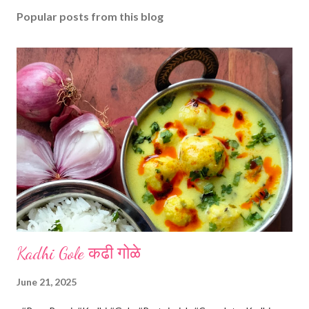
s
Popular posts from this blog
t
a
C
o
m
m
e
n
t
Kadhi Gole कढी गोळे
June 21, 2025