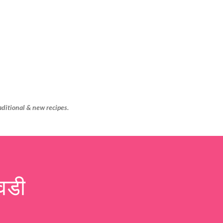
Skip to main content
aditional & new recipes.
वडी