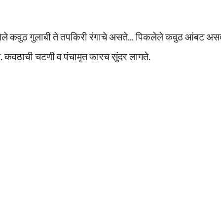
ेले कवुठ गुलाबी ते तपकिरी रंगाचे असते... पिकलेले कवुठ आंबट अस
े. कवठाची चटणी व पंचामृत फारच सुंदर लागते.