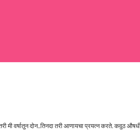
 large bowl, combine the chopped colocasia
ed chilli powder, salt, sugar, coriander powder,
 मी वर्षातुन दोन..तिनदा तरी आणायचा प्रयत्न करते. कवुठ औषध