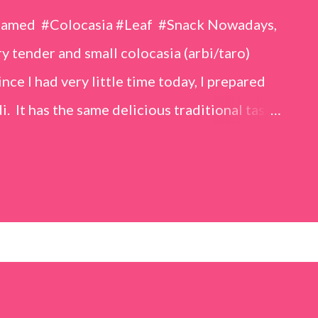
eamed #Colocasia #Leaf #Snack Nowadays,
 tender and small colocasia (arbi/taro)
nce I had very little time today, I prepared
i. It has the same delicious traditional taste
o make. Ingredients (1 cup = 150 ml) *Washed
o) leaves, – 2 cups *Tamarind – a lemon-sized
up *Rice flour – ½ cup *Red chilli powder – 3
s *Sugar – 1 teaspoon *Coriander powder – 3
n) – ¼ teaspoon *Turmeric powder – 1
– 1 tablespoon Method 1. Clean the
 of water for 15–20 minutes. Extract the