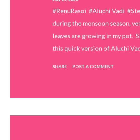
#RenuRasoi #Aluchi Vadi #St
during the monsoon season, very
leaves are growing in my pot. Si
this quick version of Aluchi Vad
but is much easier and faster t
SHARE
POST A COMMENT
& finely chopped colocasia (tar
piece *Gram flour (besan) – 1 c
teaspoons *Salt – 1½ teaspoon
teaspoons *Carom seeds (ajwai
teaspoon *White sesame seeds 
tamarind and soak it in 1/2 cup