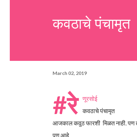
pulp and keep it aside. 2. In a
कवठाचे पंचामृत
leaves, gram flour, rice flour, r
carom...
March 02, 2019
#रे
णूरसोई
कवठाचे पंचामृत
आजकाल कवुठ फारशी मिळत नाही. पण तरी
पण आहे.