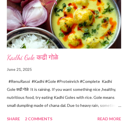
Kadhi Gole कढी गोळे
June 21, 2025
#RenuRasoi #Kadhi #Gole #Proteinrich #Complete Kadhi
Gole कढी गोळे It is raining. If you want something nice ,healthy,
nutritious food, try eating Kadhi Goles with rice. Gole means
small dumpling made of chana dal. Due to heavy rain, sometimes
there are no vegetables available in the home. Then try these
SHARE
2 COMMENTS
READ MORE
Kadhi Gole by using the ingredients that are available easily in