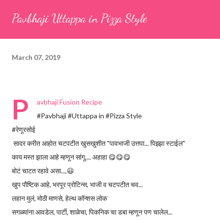
seeds (ajwain) – ¼ teaspoon *Turmeric powder – 1 teaspoon
Pavbhaji Uttappa in Pizza Style
*White sesame seeds – 1 tablespoon Method 1. Clean the
tamarind and soak it in 1/2 cup of water for 15–20 minutes.
Extract the pulp and keep it aside. 2. In a large bowl, combine
March 07, 2019
the chopped colocasia leaves, gram flour, rice flour, red chilli
powder, salt, sugar, coriander powder, carom...
P
avbhaji Fusion Recipe
#Pavbhaji #Uttappa in #Pizza Style
#रेणूरसोई
सादर करीत आहोत चटपटीत खुसखुशीत "पावभाजी उत्तपा... पिझ्झा स्टाईल"
काय मस्त झाला आहे म्हणून सांगू.... अहाहा 😋😋😋
बोटं चाटत रहावे असा...,😃
खुप पौष्टिक आहे, भरपूर प्रोटिन्स, भाजी व चटपटीत चव...
लहान मुलं, मोठी माणसे, हेल्थ कॉन्शस लोक
सगळ्यांना आवडेल, पार्टी, शाळेचा, पिकनिक चा डबा म्हणून पण चालेल...