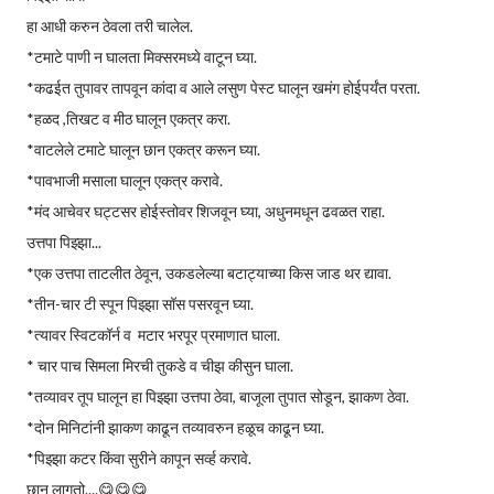
हा आधी करुन ठेवला तरी चालेल.
*टमाटे पाणी न घालता मिक्सरमध्ये वाटून घ्या.
*कढईत तुपावर तापवून कांदा व आले लसुण पेस्ट घालून खमंग होईपर्यंत परता.
*हळद ,तिखट व मीठ घालून एकत्र करा.
*वाटलेले टमाटे घालून छान एकत्र करून घ्या.
*पावभाजी मसाला घालून एकत्र करावे.
*मंद आचेवर घट्टसर होईस्तोवर शिजवून घ्या, अधुनमधून ढवळत राहा.
उत्तपा पिझ्झा...
*एक उत्तपा ताटलीत ठेवून, उकडलेल्या बटाट्याच्या किस जाड थर द्यावा.
*तीन-चार टी स्पून पिझ्झा सॉस पसरवून घ्या.
*त्यावर स्विटकॉर्न व मटार भरपूर प्रमाणात घाला.
* चार पाच सिमला मिरची तुकडे व चीझ कीसुन घाला.
*तव्यावर तूप घालून हा पिझ्झा उत्तपा ठेवा, बाजूला तुपात सोडून, झाकण ठेवा.
*दोन मिनिटांनी झाकण काढून तव्यावरुन हळूच काढून घ्या.
*पिझ्झा कटर किंवा सुरीने कापून सर्व्ह करावे.
छान लागतो....😋😋😋