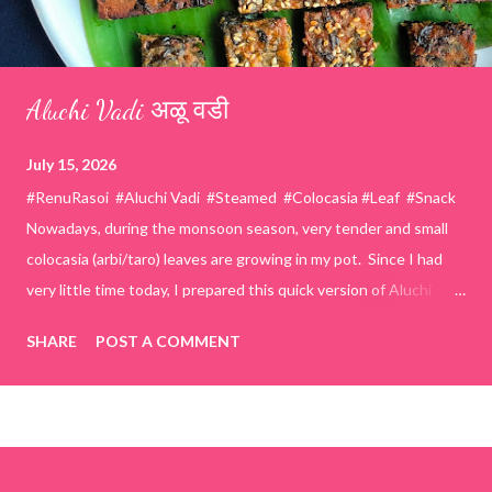
Aluchi Vadi अळू वडी
July 15, 2026
#RenuRasoi #Aluchi Vadi #Steamed #Colocasia #Leaf #Snack
Nowadays, during the monsoon season, very tender and small
colocasia (arbi/taro) leaves are growing in my pot. Since I had
very little time today, I prepared this quick version of Aluchi
Vadi. It has the same delicious traditional taste but is much
SHARE
POST A COMMENT
easier and faster to make. Ingredients (1 cup = 150 ml) *Washed
& finely chopped colocasia (taro) leaves, – 2 cups *Tamarind – a
lemon-sized piece *Gram flour (besan) – 1 cup *Rice flour – ½
cup *Red chilli powder – 3 teaspoons *Salt – 1½ teaspoons
*Sugar – 1 teaspoon *Coriander powder – 3 teaspoons *Carom