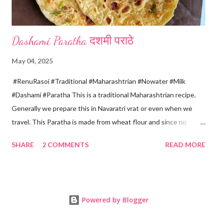
Dashami Paratha दशमी पराठे
May 04, 2025
#RenuRasoi #Traditional #Maharashtrian #Nowater #Milk
#Dashami #Paratha This is a traditional Maharashtrian recipe.
Generally we prepare this in Navaratri vrat or even when we
travel. This Paratha is made from wheat flour and since no
water is used can be called "Pakki Rasoi" Very soft ,tasty and
SHARE
2 COMMENTS
READ MORE
flaky. Easy to prepare ... Goes very well with spicy veg
preparation, Chole, Pickles etc....😋😋😋 Ingredients... For dough
making *Whole wheat flour... 2 Cups 1 Cup...150 ml *Salt... 1/4
tsp *Oil... 2 tsp *Chilled milk... 1 Cup or as necessary For Paratha
Powered by Blogger
rolling... *Ghee...2-3 tsp *Dry wheat flour... 3 tsp For roasting
*Oil/ Home made Ghee... 6..8 tsp Method... *Mix wheat flour,