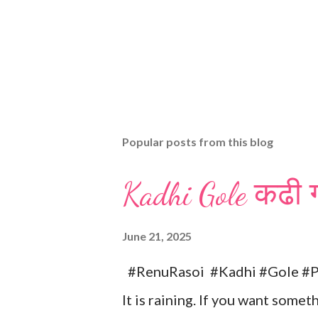
Popular posts from this blog
Kadhi Gole कढी ग
June 21, 2025
#RenuRasoi #Kadhi #Gole #Pr
It is raining. If you want somet