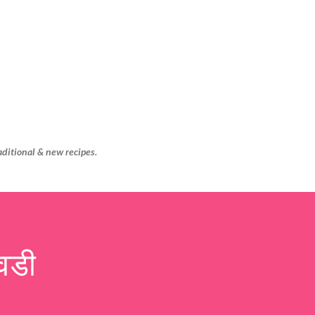
Skip to main content
aditional & new recipes.
वडी