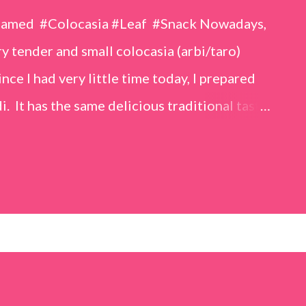
eamed #Colocasia #Leaf #Snack Nowadays,
 tender and small colocasia (arbi/taro)
nce I had very little time today, I prepared
i. It has the same delicious traditional taste
o make. Ingredients (1 cup = 150 ml) *Washed
o) leaves, – 2 cups *Tamarind – a lemon-sized
up *Rice flour – ½ cup *Red chilli powder – 3
s *Sugar – 1 teaspoon *Coriander powder – 3
n) – ¼ teaspoon *Turmeric powder – 1
– 1 tablespoon Method 1. Clean the
 of water for 15–20 minutes. Extract the