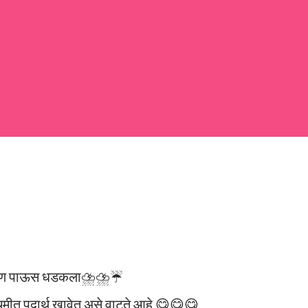
 large bowl, combine the chopped colocasia
ed chilli powder, salt, sugar, coriander powder,
ेथे पण पाऊस धडकला⛈️⛈️☔
चमीत पदार्थ खावेत असे वाटते आहे 😋😋😋