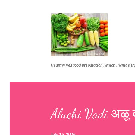
Healthy veg food preparation, which include tr
Aluchi Vadi अळू 
July 15, 2026