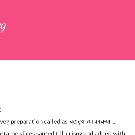
 large bowl, combine the chopped colocasia
eg
ed chilli powder, salt, sugar, coriander powder,
g
eg preparation called as बटाट्याच्या काचऱ्या....
tatoe slices sauted till crispy and added with