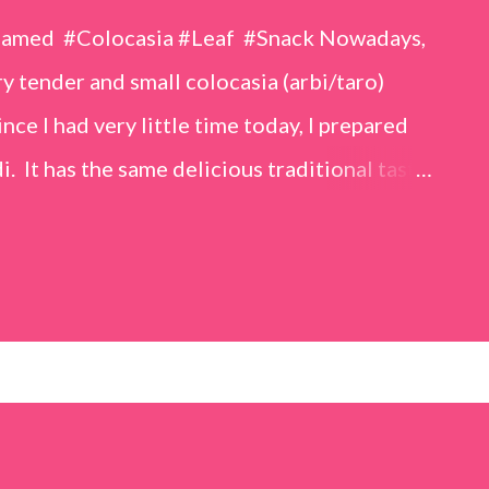
eamed #Colocasia #Leaf #Snack Nowadays,
 tender and small colocasia (arbi/taro)
nce I had very little time today, I prepared
i. It has the same delicious traditional taste
o make. Ingredients (1 cup = 150 ml) *Washed
o) leaves, – 2 cups *Tamarind – a lemon-sized
up *Rice flour – ½ cup *Red chilli powder – 3
s *Sugar – 1 teaspoon *Coriander powder – 3
n) – ¼ teaspoon *Turmeric powder – 1
– 1 tablespoon Method 1. Clean the
 of water for 15–20 minutes. Extract the