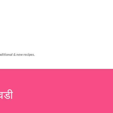
Skip to main content
aditional & new recipes.
वडी