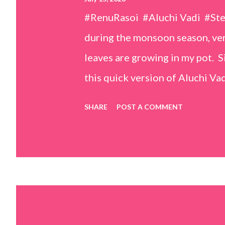
#RenuRasoi #Aluchi Vadi #St
during the monsoon season, very
leaves are growing in my pot. Si
this quick version of Aluchi Vad
but is much easier and faster t
SHARE
POST A COMMENT
& finely chopped colocasia (tar
piece *Gram flour (besan) – 1 c
teaspoons *Salt – 1½ teaspoon
teaspoons *Carom seeds (ajwai
teaspoon *White sesame seeds 
tamarind and soak it in 1/2 cup