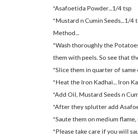
*Asafoetida Powder...1/4 tsp
*Mustard n Cumin Seeds...1/4 t
Method...
*Wash thoroughly the Potatoes
them with peels. So see that th
*Slice them in quarter of same e
*Heat the Iron Kadhai... Iron Ka
*Add Oil, Mustard Seeds n Cum
*After they splutter add Asaf
*Saute them on medium flame, sti
*Please take care if you will s