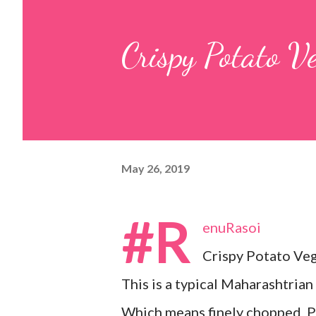
pulp and keep it aside. 2. In a
Crispy Potato V
leaves, gram flour, rice flour, r
carom...
May 26, 2019
#R
enuRasoi
Crispy Potato Ve
This is a typical Maharashtrian v
Which means finely chopped Po