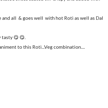
e and all & goes well with hot Roti as well as Dal
 tasty 😋 😋.
iment to this Roti...Veg combination....