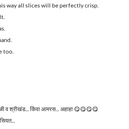
his way all slices will be perfectly crisp.
t.
as.
hand.
e too.
पोळी व श्रीखंड... किंवा आमरस... अहाहा 😋😋😋😋
ासियत...