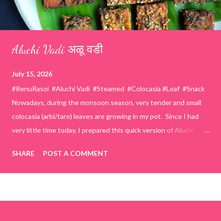
Aluchi Vadi अळू वडी
July 15, 2026
#RenuRasoi #Aluchi Vadi #Steamed #Colocasia #Leaf #Snack
Nowadays, during the monsoon season, very tender and small
colocasia (arbi/taro) leaves are growing in my pot. Since I had
very little time today, I prepared this quick version of Aluchi
Vadi. It has the same delicious traditional taste but is much
SHARE
POST A COMMENT
easier and faster to make. Ingredients (1 cup = 150 ml) *Washed
& finely chopped colocasia (taro) leaves, – 2 cups *Tamarind – a
lemon-sized piece *Gram flour (besan) – 1 cup *Rice flour – ½
cup *Red chilli powder – 3 teaspoons *Salt – 1½ teaspoons
*Sugar – 1 teaspoon *Coriander powder – 3 teaspoons *Carom