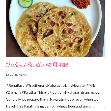
releases, immediately switch off the Gas. Overboiling will make
paneer hard in texture. *Place one soft cotton cloth in a steel
strainer. Keep this strainer in a big pan so that whey water will
get collected in the pan. Strain this milk and Paneer mix from the
strainer. *Immediately fold the cloth with paneer from all the
four sides and mak...
Dashami Paratha दशमी पराठे
May 04, 2025
#RenuRasoi #Traditional #Maharashtrian #Nowater #Milk
#Dashami #Paratha This is a traditional Maharashtrian recipe.
Generally we prepare this in Navaratri vrat or even when we
travel. This Paratha is made from wheat flour and since no