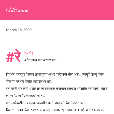
seeds (ajwain) – ¼ teaspoon *Turmeric powder – 1 teaspoon
Chitranna
*White sesame seeds – 1 tablespoon Method 1. Clean the
tamarind and soak it in 1/2 cup of water for 15–20 minutes.
Extract the pulp and keep it aside. 2. In a large bowl, combine
March 18, 2020
the chopped colocasia leaves, gram flour, rice flour, red chilli
powder, salt, sugar, coriander powder, carom...
#रे
णूरसोई
#चित्रान्न भात #रावणभात
विदर्भात चंद्रपूर जिल्ह्या ला लागुनच आंध्र प्रदेशाची सीमा आहे... त्यामुळे तेलगु जेवण
शैली चा प्रभाव येथील आहारामध्ये आहे.
घरी काही मोठं कार्य असेल तर जे स्वयंपाक करायला तेलंगणा भागातील स्वयंपाकी येतात
त्यांना "अय्या" असे म्हटले जाते...
तर उत्तरेकडील स्वयंपाकी असतील तर "महाराज" किंवा "पंडित जी"...
चित्रान्ना भात किंवा रावण भात हा लहान पणापासून खात आलो आहे. अतिशय चवदार