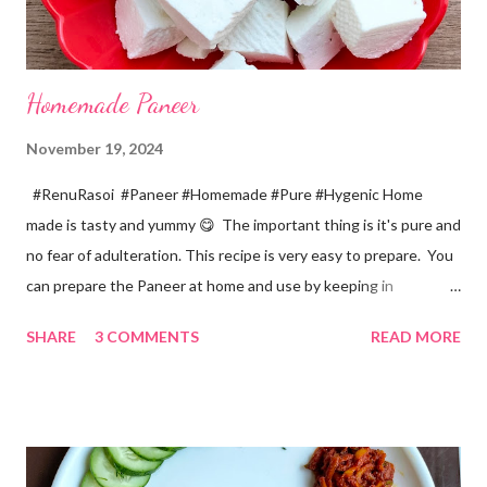
Homemade Paneer
November 19, 2024
#RenuRasoi #Paneer #Homemade #Pure #Hygenic Home
made is tasty and yummy 😋 The important thing is it's pure and
no fear of adulteration. This recipe is very easy to prepare. You
can prepare the Paneer at home and use by keeping in
refrigerator for 2-3 days. Ingredients... *Full fat milk... 1 litre
SHARE
3 COMMENTS
READ MORE
*Vinegar... 2 tablespoons *Water... 4 tablespoons. Method...
*Mix vinegar and water. *Boil the milk in a pan. *When milk starts
boiling add gradually this vinegar water mix and keep stirring
with a spoon. Take care to add this vinegar water mix spoon by
spoon only. *When milk solid separates and yellowish water