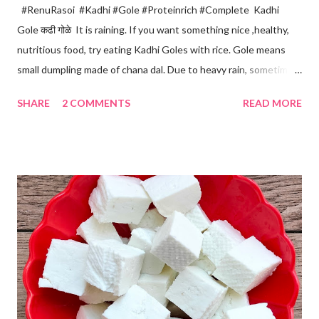
#RenuRasoi #Kadhi #Gole #Proteinrich #Complete Kadhi
Gole कढी गोळे It is raining. If you want something nice ,healthy,
nutritious food, try eating Kadhi Goles with rice. Gole means
small dumpling made of chana dal. Due to heavy rain, sometimes
there are no vegetables available in the home. Then try these
SHARE
2 COMMENTS
READ MORE
Kadhi Gole by using the ingredients that are available easily in
the home. Just follow what I have shared while making this
recipe. You will definitely get a great dish. Ingredients... One
cup... 150 ml For the balls / Gole *Chana dal... 1/2 cup *Green
chillies... 2 *Garlic pods... 4 *Ginger grated... 1/2 tsp *Turmeric...
a pinch *Cumin seeds... 1/4 tsp *Salt... 1/2 tsp Method... *Wash
the Chana dal and soak it in 2 cups of water for at least 2 hours.
The dal soaks well in 2 hours. *Strain all the water in the
colander. *In a mixer bowl, add green chilli, garlic, ginger,
turmeric, salt and soaked chana dal. Grind the dal on ...