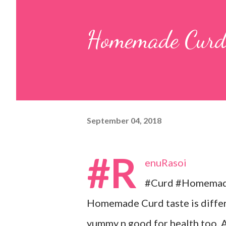
pulp and keep it aside. 2. In a
Homemade Cur
leaves, gram flour, rice flour, r
carom...
September 04, 2018
#R
enuRasoi
#Curd #Homema
Homemade Curd taste is differ
yummy n good for health too. A