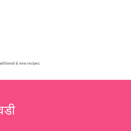
Skip to main content
aditional & new recipes.
वडी