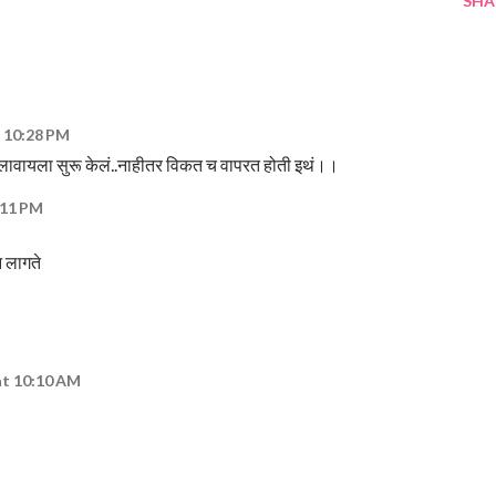
SHA
t 10:28 PM
च लावायला सुरू केलं..नाहीतर विकत च वापरत होती इथं।।
7:11 PM
न लागते
at 10:10 AM