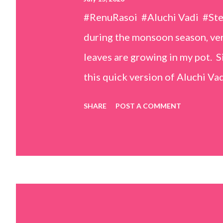
#RenuRasoi #Aluchi Vadi #St
during the monsoon season, very
leaves are growing in my pot. Si
this quick version of Aluchi Vad
but is much easier and faster t
SHARE
POST A COMMENT
& finely chopped colocasia (tar
piece *Gram flour (besan) – 1 c
teaspoons *Salt – 1½ teaspoon
teaspoons *Carom seeds (ajwai
teaspoon *White sesame seeds 
tamarind and soak it in 1/2 cup