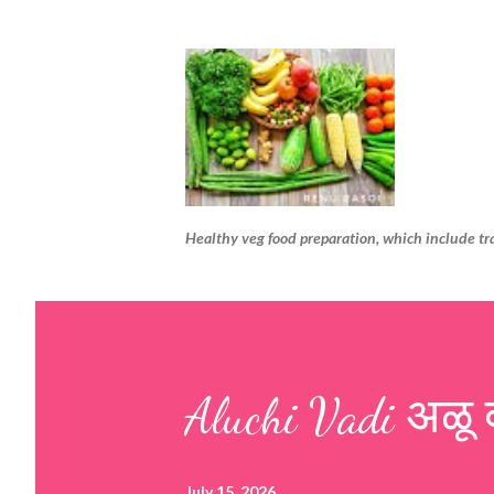
Healthy veg food preparation, which include tr
Aluchi Vadi अळू 
July 15, 2026