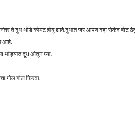
ंतर ते दुध थोडे कोमट होवू द्यावे.दुधात जर आपण दहा सेकंद बोट ठेव
म आहे.
या भांड्यात दूध ओतून घ्या.
चा गोल गोल फिरवा.