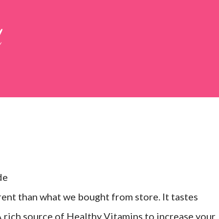
 large bowl, combine the chopped colocasia
d
ed chilli powder, salt, sugar, coriander powder,
de
ent than what we bought from store. It tastes
 rich source of Healthy Vitamins to increase your