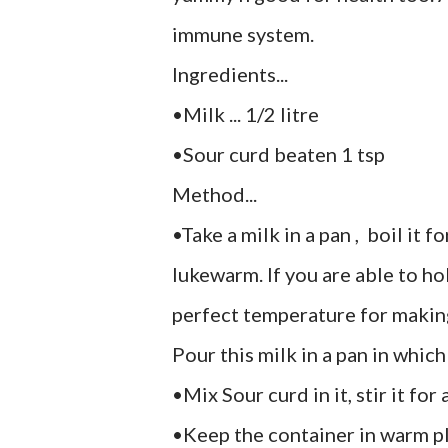
immune system.
Ingredients...
•Milk ... 1/2 litre
•Sour curd beaten 1 tsp
Method...
•Take a milk in a pan , boil it
lukewarm. If you are able to hol
perfect temperature for makin
Pour this milk in a pan in which
•Mix Sour curd in it, stir it for
•Keep the container in warm p