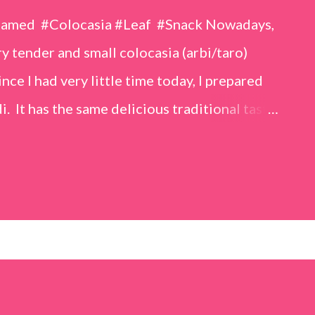
eamed #Colocasia #Leaf #Snack Nowadays,
 tender and small colocasia (arbi/taro)
nce I had very little time today, I prepared
i. It has the same delicious traditional taste
o make. Ingredients (1 cup = 150 ml) *Washed
o) leaves, – 2 cups *Tamarind – a lemon-sized
up *Rice flour – ½ cup *Red chilli powder – 3
s *Sugar – 1 teaspoon *Coriander powder – 3
n) – ¼ teaspoon *Turmeric powder – 1
– 1 tablespoon Method 1. Clean the
 of water for 15–20 minutes. Extract the