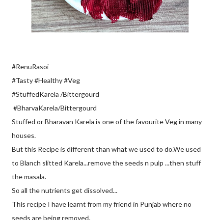
#RenuRasoi
#Tasty #Healthy #Veg
#StuffedKarela /Bittergourd
#BharvaKarela/Bittergourd
Stuffed or Bharavan Karela is one of the favourite Veg in many
houses.
But this Recipe is different than what we used to do.We used
to Blanch slitted Karela...remove the seeds n pulp ...then stuff
the masala.
So all the nutrients get dissolved...
This recipe I have learnt from my friend in Punjab where no
seeds are being removed.