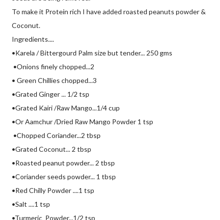
To make it Protein rich I have added roasted peanuts powder &
Coconut.
Ingredients....
•Karela / Bittergourd Palm size but tender... 250 gms
•Onions finely chopped...2
• Green Chillies chopped...3
•Grated Ginger ... 1/2 tsp
•Grated Kairi /Raw Mango...1/4 cup
•Or Aamchur /Dried Raw Mango Powder 1 tsp
•Chopped Coriander...2 tbsp
•Grated Coconut... 2 tbsp
•Roasted peanut powder... 2 tbsp
•Coriander seeds powder... 1 tbsp
•Red Chilly Powder ....1 tsp
•Salt ....1 tsp
•Turmeric Powder...1/2 tsp