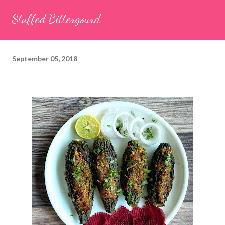
seeds (ajwain) – ¼ teaspoon *Turmeric powder – 1 teaspoon
Stuffed Bittergourd
*White sesame seeds – 1 tablespoon Method 1. Clean the
tamarind and soak it in 1/2 cup of water for 15–20 minutes.
Extract the pulp and keep it aside. 2. In a large bowl, combine
September 05, 2018
the chopped colocasia leaves, gram flour, rice flour, red chilli
powder, salt, sugar, coriander powder, carom...