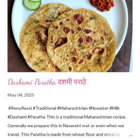
releases, immediately switch off the Gas. Overboiling will make
paneer hard in texture. *Place one soft cotton cloth in a steel
strainer. Keep this strainer in a big pan so that whey water will
get collected in the pan. Strain this milk and Paneer mix from the
strainer. *Immediately fold the cloth with paneer from all the
four sides and mak...
Dashami Paratha दशमी पराठे
May 04, 2025
#RenuRasoi #Traditional #Maharashtrian #Nowater #Milk
#Dashami #Paratha This is a traditional Maharashtrian recipe.
Generally we prepare this in Navaratri vrat or even when we
travel. This Paratha is made from wheat flour and since no