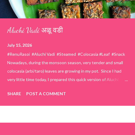
Aluchi Vadi अळू वडी
July 15, 2026
#RenuRasoi #Aluchi Vadi #Steamed #Colocasia #Leaf #Snack
Nowadays, during the monsoon season, very tender and small
colocasia (arbi/taro) leaves are growing in my pot. Since I had
very little time today, I prepared this quick version of Aluchi
Vadi. It has the same delicious traditional taste but is much
SHARE
POST A COMMENT
easier and faster to make. Ingredients (1 cup = 150 ml) *Washed
& finely chopped colocasia (taro) leaves, – 2 cups *Tamarind – a
lemon-sized piece *Gram flour (besan) – 1 cup *Rice flour – ½
cup *Red chilli powder – 3 teaspoons *Salt – 1½ teaspoons
*Sugar – 1 teaspoon *Coriander powder – 3 teaspoons *Carom