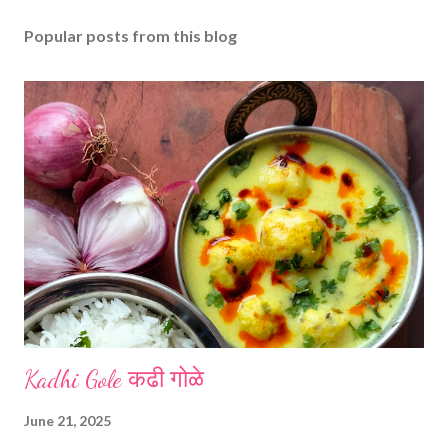
o
s
Popular posts from this blog
t
a
C
o
m
m
e
n
t
Kadhi Gole कढी गोळे
June 21, 2025