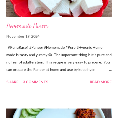
Homemade Paneer
November 19, 2024
#RenuRasoi #Paneer #Homemade #Pure #Hygenic Home
made is tasty and yummy 😋 The important thing is it's pure and
no fear of adulteration. This recipe is very easy to prepare. You
can prepare the Paneer at home and use by keeping in
refrigerator for 2-3 days. Ingredients... *Full fat milk... 1 litre
SHARE
3 COMMENTS
READ MORE
*Vinegar... 2 tablespoons *Water... 4 tablespoons. Method...
*Mix vinegar and water. *Boil the milk in a pan. *When milk starts
boiling add gradually this vinegar water mix and keep stirring
with a spoon. Take care to add this vinegar water mix spoon by
spoon only. *When milk solid separates and yellowish water