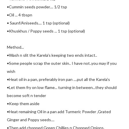
•Cummin seeds powder.... 1/2 tsp
•Oil ... 4 tbspn
• Saunf/Aniseeds.... 1 tsp (optional)
•Khuskhus / Poppy seeds ... 1 tsp (optional)
Method...
•Wash n slit the Karela's keeping two ends intact..
•Some people scrap the outer skin.. I have not..you may if you
wish
•Heat oil in a pan, preferably iron pan ....put all the Karela's
•Let them fry on low flame... turning in between...they should
become soft n tender
•Keep them aside
•Heat remaining Oil in a pan add Turmeric Powder ,Grated
Ginger and Poppy seeds....
•Then add chopped Green Chillies n Chopped Onions.