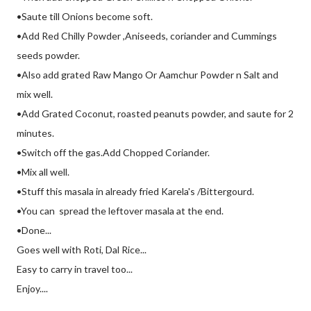
•Saute till Onions become soft.
•Add Red Chilly Powder ,Aniseeds, coriander and Cummings
seeds powder.
•Also add grated Raw Mango Or Aamchur Powder n Salt and
mix well.
•Add Grated Coconut, roasted peanuts powder, and saute for 2
minutes.
•Switch off the gas.Add Chopped Coriander.
•Mix all well.
•Stuff this masala in already fried Karela's /Bittergourd.
•You can spread the leftover masala at the end.
•Done...
Goes well with Roti, Dal Rice...
Easy to carry in travel too...
Enjoy....