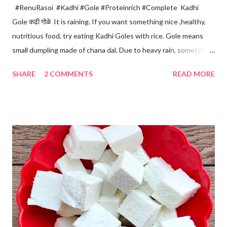
#RenuRasoi #Kadhi #Gole #Proteinrich #Complete Kadhi
Gole कढी गोळे It is raining. If you want something nice ,healthy,
nutritious food, try eating Kadhi Goles with rice. Gole means
small dumpling made of chana dal. Due to heavy rain, sometimes
there are no vegetables available in the home. Then try these
SHARE
2 COMMENTS
READ MORE
Kadhi Gole by using the ingredients that are available easily in
the home. Just follow what I have shared while making this
recipe. You will definitely get a great dish. Ingredients... One
cup... 150 ml For the balls / Gole *Chana dal... 1/2 cup *Green
chillies... 2 *Garlic pods... 4 *Ginger grated... 1/2 tsp *Turmeric...
a pinch *Cumin seeds... 1/4 tsp *Salt... 1/2 tsp Method... *Wash
the Chana dal and soak it in 2 cups of water for at least 2 hours.
The dal soaks well in 2 hours. *Strain all the water in the
colander. *In a mixer bowl, add green chilli, garlic, ginger,
turmeric, salt and soaked chana dal. Grind the dal on ...