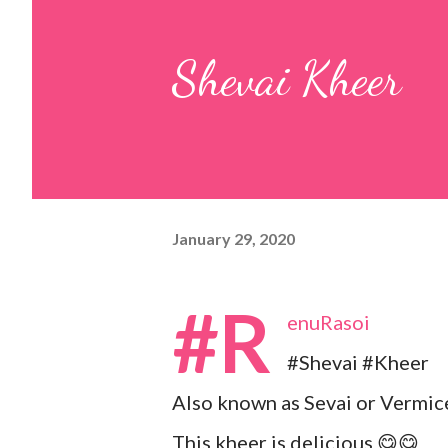
pulp and keep it aside. 2. In a
Shevai Kheer
leaves, gram flour, rice flour, r
carom...
January 29, 2020
#R
enuRasoi
#Shevai #Kheer
Also known as Sevai or Vermice
This kheer is delicious 😋😋