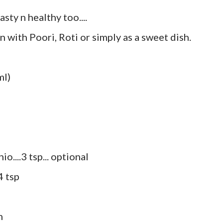
sty n healthy too....
 with Poori, Roti or simply as a sweet dish.
ml)
....3 tsp... optional
 tsp
n