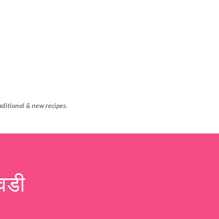
Skip to main content
aditional & new recipes.
वडी