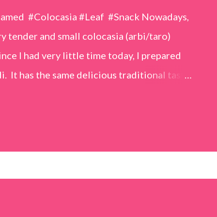
eamed #Colocasia #Leaf #Snack Nowadays,
 tender and small colocasia (arbi/taro)
nce I had very little time today, I prepared
i. It has the same delicious traditional taste
o make. Ingredients (1 cup = 150 ml) *Washed
o) leaves, – 2 cups *Tamarind – a lemon-sized
up *Rice flour – ½ cup *Red chilli powder – 3
s *Sugar – 1 teaspoon *Coriander powder – 3
n) – ¼ teaspoon *Turmeric powder – 1
– 1 tablespoon Method 1. Clean the
 of water for 15–20 minutes. Extract the