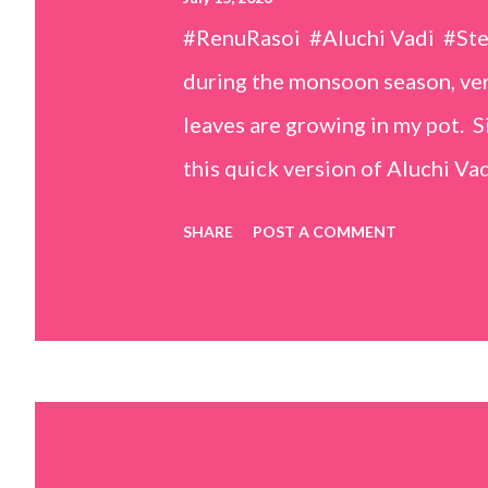
#RenuRasoi #Aluchi Vadi #St
during the monsoon season, very
leaves are growing in my pot. Si
this quick version of Aluchi Vad
but is much easier and faster t
SHARE
POST A COMMENT
& finely chopped colocasia (tar
piece *Gram flour (besan) – 1 c
teaspoons *Salt – 1½ teaspoon
teaspoons *Carom seeds (ajwai
teaspoon *White sesame seeds 
tamarind and soak it in 1/2 cup