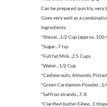
Can be prepared quickly, very ta
Goes very well as a combination
Ingredients
*Shevai...1/2 Cup (approx..100 
*Sugar...7 tsp
*Full fat Milk...2.5 Cups
*Water...1/2 Cup
*Cashew nuts, Almonds, Pistachio
*Green Cardamom Powder...1/4
*Saffron strands...7..8
*Clarified butter/Ghee...1 tbsp