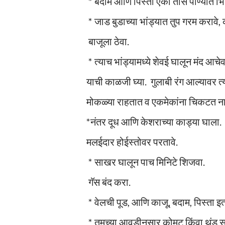
* बदाम आणि पिस्ता एका तास पाण्यात भ
* जाड बुडाच्या भांड्यात तुप गरम करावे, क
बाजूला ठेवा.
* त्याच भांड्यामध्ये शेवई घालून मंद आ
याची काळजी घ्या. गुलाबी रंग आल्यावर त्
मोकळ्या राहतात व एकमेकांना चिकटत न
*नंतर दूध आणि केशराच्या काड्या घाला.
मलईदार होईस्तोवर परतावे.
* साखर घालून पाच मिनिटे शिजवा.
गॅस बंद करा.
* वेलची पूड, आणि काजू, बदाम, पिस्ता इत
* तुमच्या आवडीनुसार कोमट किंवा थंड सर्