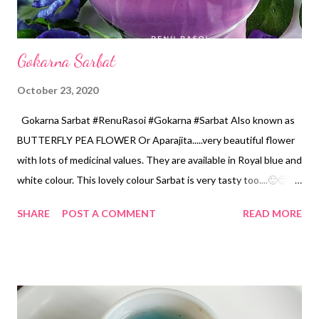
Gokarna Sarbat
October 23, 2020
Gokarna Sarbat #RenuRasoi #Gokarna #Sarbat Also known as
BUTTERFLY PEA FLOWER Or Aparajita.....very beautiful flower
with lots of medicinal values. They are available in Royal blue and
white colour. This lovely colour Sarbat is very tasty too....🙂🙂 In
traditional Ayurvedic medicine, it is ascribed various qualities
SHARE
POST A COMMENT
READ MORE
including memory enhancing antistress, anxiolytic,
antidepressant, anticonvulsant, tranquilizing, and sedative
properties. Ingredients.... *Blue Gokarna flowers....5 *Water...1
cup...200 ml *Sugar... 2 tsp *Lemon juice.... 1 tsp *Salt... a pinch
Method... *Boil 1 Cup water, add flowers. *Boil for 3..4 minutes.