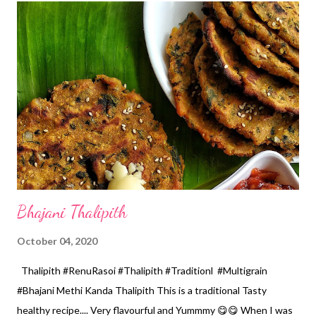
*Red Chilli Powder... 1 tsp *Coriander seeds powder... 1 tbspn
*Cumin seeds... 1/4 tsp *Turmeric powder... 1 tsp *Salt... 1.5 tsp
*Sugar... 1/2 tsp... optional *Homemade Ghee...1 tbspn
*Homemade garam masala... 1/4 tsp *Chopped coriander
leaves... 1 tbspn Method... *For gravy... In a mixer jar add Magaj,
garlic, grated ginger, green chillies, chopped Onion and
tomatoes. Grind to a smooth paste without adding water. *Dice
th...
Bhajani Thalipith
October 04, 2020
Thalipith #RenuRasoi #Thalipith #Traditionl #Multigrain
#Bhajani Methi Kanda Thalipith This is a traditional Tasty
healthy recipe.... Very flavourful and Yummmy 😋😋 When I was