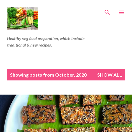
Skip to main content
Healthy veg food preparation, which include
traditional & new recipes.
P
Showing posts from October, 2020
SHOW ALL
o
s
t
s