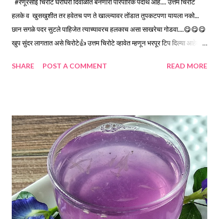
#रेणूरसोई चिरोटे घरोघरी दिवाळीत बनणारा पारंपारिक पदार्थ आहे.... उत्तम चिरोटे
हलके व खुसखुशीत तर हवेतच पण ते खाल्ल्यावर तोंडात तुपकटपणा यायला नको...
छान सगळे पदर सुटले पाहिजेत त्याच्यावरच हलकाच असा साखरेचा गोडवा....😋😋😋
खुप सुंदर लागतात असे चिरोटे👍 उत्तम चिरोटे व्हावेत म्हणून भरपूर टिप दिल्या आहेत...
साहित्य... *मैदा... 3 वाटी 1 वाटी...150 मिली. *रवा... 2 टेबलस्पून मोहन म्हणून
SHARE
POST A COMMENT
READ MORE
*तुप...पातळ व गरम करून...3 टेबलस्पून *मीठ....चिमुटभर *साखर... 2 वाटी *लिंबू
रस...1 टिस्पून पोळी वर लावण्यासाठी... *पातळ साजूक तुप... 6 टेबलस्पून
*मैदा...4..5टिस्पून *साजूक तुप... तळण्यासाठी *केशरी रंग... चिमुटभर/थोडा... ऐच्छिक
कृती... *मैदा,रवा, व मीठ छान एकत्र करून घ्या नंतर त्यात पातळ तूप कडकडीत गरम
करून घाला. छान मिसळून घ्या. *त्यातील एक वाटी पीठ बाजूला काढा व उर्वरित पीठ हळू
हळू पाणी घालून छान घट्ट भिजवून घ्या. 1 वाटीपेक्षा थोडे कमी पाणी लागले मला.
*बाजूला काढलेले एक वाटी पीठ थोडासा केशरी रंग घालून छान एकत्र करा व अतिशय
कमी पाणी घालून घट्ट भिजवून घ्या. *दोन्ही भिजवलेले पीठ झाकू...