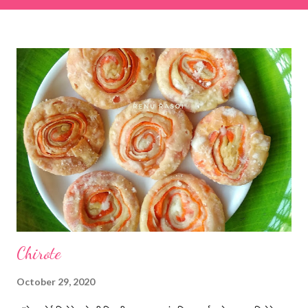
& finely chopped colocasia (taro) leaves, – 2 cups *Tamarind – a
lemon-sized piece *Gram flour (besan) – 1 cup *Rice flour – ½
cup *Red chilli powder – 3 teaspoons *Salt – 1½ teaspoons
*Sugar – 1 teaspoon *Coriander powder – 3 teaspoons *Carom
seeds (ajwain) – ¼ teaspoon *Turmeric powder – 1 teaspoon
*White sesame seeds – 1 tablespoon Method 1. Clean the
tamarind and soak it in 1/2 cup of water for 15–20 minutes.
Extract the pulp and keep it aside. 2. In a large bowl, combine
the chopped colocasia leaves, gram flour, rice flour, red chilli
powder, salt, sugar, coriander powder, carom...
Chirote
October 29, 2020