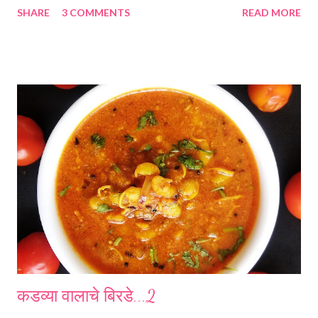
SHARE
3 COMMENTS
READ MORE
Insomnia, Anxiety, Stress headache, impaired memory,
restlessness and depression. A natural remedy for a range of
health complaints, full of health promoting antioxidants,
flavonoids and peptides . Ingredients.... *Blue Shankhpushpi
flowers....5 *Water...1 cup...200 ml *Honey/Jaggery/Sugar... 1 tsp
*Dry ginger powder.... A pinch... optional Method... *Boil 1 Cup
water, add flowers dry ginger powder if using. *Boil for 3..4
minutes. *Switch off the gas. Take out the flowers. *Add Sugar
or Jaggery or Honey as per your choice. *You can use dried
flowers too. *Do not reheat. #रेणूरसोई #शंखपुष्पी #चहा या अतिशय सुंदर
फुलांना गोकर्ण किंवा अपराजिता म्हणूनही ओळखले जाते .... सुंदर अ...
कडव्या वालाचे बिरडे...2