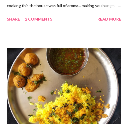
cooking this the house was full of aroma... making you hungry
flavour.... This is a very versatile dish...can be prepared in many
SHARE
2 COMMENTS
READ MORE
ways... plain, by adding Curd, Methi / Fenugreek, Cucumber,
Onion, Coriander or in multiple combinations. For Bhajani...
*Rice...1/2 kg *Jawar... 1/2 kg *Bajra... 1/2 kg *Desi
Chana/Chickpeas...1/2 kg *Split Greengram/ Moong dal... 250
grams *Split Black Gram/ Udad Dal... 250 grams *Wheat... 250
grams *Corn/ Maka... 250 grams *Coriander seeds... 100 grams
*Cumin seeds...50 grams Method for Bhajani... *Roast all the
ingredients seperately on low flame. *The correct way of
roasting is, while roasting take some grains in your hands, if they
are too hot to hold, it is done. *Roast Coriander Seeds n Cumin
seeds for 2..3 minutes only. *Let it cool, grind it from the flour
mill. ...