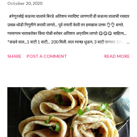
October 20, 2020
#रेणूरसोई कडव्या वालाचे बिरडे अतिशय स्वादिष्ट लागणारी ही कडव्या वालाची रसदार
उसळ थोडी निगुतीने करावी लागते... पुर्व तयारी केली तर हमखास उत्तम 👌👌 बनते.
गरमागरम भाताबरोबर किंवा पोळी बरोबर अतिशय अप्रतिम लागते 😋😋😋 साहित्य...
*कडवे वाल...1 वाटी 1 वाटी... 200 मिली. वाल स्वच्छ धुऊन, 3 वाटी पाण्यात 10 तास
भिजत घाला. मग पाणी निथळून, कोरड्या कपड्यात बांधून ठेवा...मी स्प्राउट मेकर मध्ये
SHARE
POST A COMMENT
READ MORE
केले. 24 तासांत उत्तम मोड येतात. मग 2..3 वाटी पाणी कोमट करून त्यात हे वाल 30
मिनिटे बुडवून ठेवावे. त्यामुळे सालं पटकन निघतात. सगळ्या वालांना सोलून घ्या. अंदाजे
दिड वाटी वाल होतात. *वाल मुरवुन ठेवायला मसाला... 3 लसूण पाकळ्या, 1/2 टिस्पून
चिरून आलं व 1/2 टिस्पून जीरे पाणी न घालता कुटुन, 1/4 टिस्पून हळद, 1 टिस्पून
तिखट , 1 टिस्पून धनेपूड. * फोडणीसाठी वाटण मसाला... ओले खोबरे कीस..1/2 वाटी,
हिरवी मिरची चिरून...3, लसूण पाकळ्या 3, आले चिरून 1/2 टिस्पून, जीरे...1/2
टिस्पून हे सगळे पदार्थ एकत्र करून पाणी न घालता बारीक वाटून घ्यावे. *तेल...5
टेबलस्पून *कांदा चिरून...1 *मीठ...1 टिस्पून *तिखट...1 टिस्पून *धनेपूड......