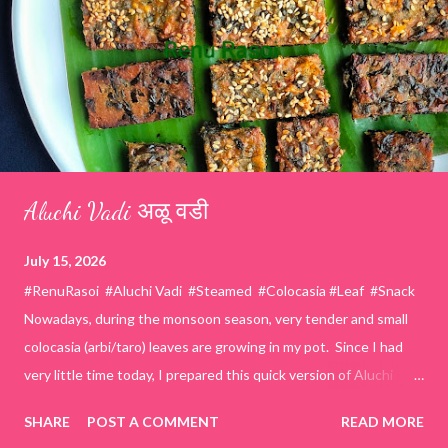
Aluchi Vadi अळू वडी
July 15, 2026
#RenuRasoi #Aluchi Vadi #Steamed #Colocasia #Leaf #Snack
Nowadays, during the monsoon season, very tender and small
colocasia (arbi/taro) leaves are growing in my pot. Since I had
very little time today, I prepared this quick version of Aluchi
Vadi. It has the same delicious traditional taste but is much
SHARE
POST A COMMENT
READ MORE
easier and faster to make. Ingredients (1 cup = 150 ml) *Washed