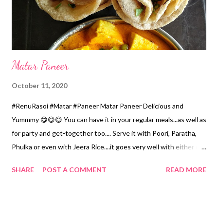
Matar Paneer
October 11, 2020
#RenuRasoi #Matar #Paneer Matar Paneer Delicious and
Yummmy 😋😋😋 You can have it in your regular meals...as well as
for party and get-together too.... Serve it with Poori, Paratha,
Phulka or even with Jeera Rice....it goes very well with either of
them. This is not at all oily or heavy preperation.... Ingredients...
SHARE
POST A COMMENT
READ MORE
*Green peas/ Matar... frozen or fresh...3 Cups 1 Cup...150 ml.
*Paneer... 250 grams *Onion chopped... 1 Cup *Tomatoes
chopped... 1.5 Cup *Muskmelon/ Magaj seeds... 2 tbspn *Green
chillies... 3 *Grated ginger... 1 tsp *Garlic cloves... 4 *Oil... 5 tbspn