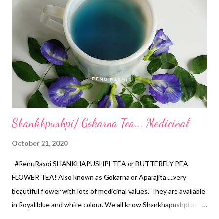
*Switch off the gas. Let it cool completely. Take out the flowers.
*Add Sugar, Lemon Juice and Salt. Mix properly. *A very
beautiful and tasty Sarbat is ready. *You can use dried flowers
too. #रेणूरसोई #गोकर्ण #सरबत या अतिशय सुंदर फुलांना गोकर्ण किंवा अपराजिता
म्हणूनही ओळखले जाते .... सुंदर अशी ही फुले पांढरी व मोहक निळ्या रंग...
Shankhpushpi/ Gokarna Tea... Medicinal
October 21, 2020
#RenuRasoi SHANKHAPUSHPI TEA or BUTTERFLY PEA
FLOWER TEA! Also known as Gokarna or Aparajita.....very
beautiful flower with lots of medicinal values. They are available
in Royal blue and white colour. We all know Shankhapushpi as a
brain booster. Daily consumption helps in curing Hypertension,