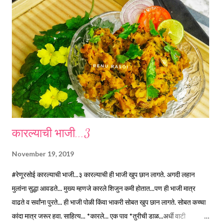
मेथी, व चिंच मिक्सर मधून पाणी न घालता वाटून घ्या. *नंतर एका कढईत तेल तापवून
कारल्याच्या फोडी छान कुरकुरीत होईपर्यंत परतून घ्या *लगेच त्यात कांदा घालून तीन
मिनिटे परतून घ्या. * वाटलेला मसाला पण कढईत घालून ...
कारल्याची भाजी...3
November 19, 2019
#रेणूरसोई कारल्याची भाजी...३ कारल्याची ही भाजी खुप छान लागते. अगदी लहान
मुलांना सुद्धा आवडते... मुख्य म्हणजे कारले शिजुन कमी होतात...पण ही भाजी मात्र
वाढते व सर्वांना पुरते... ही भाजी पोळी किंवा भाकरी सोबत खुप छान लागते. सोबत कच्चा
कांदा मात्र जरूर हवा. साहित्य... *कारले... एक पाव *तुरीची डाळ...अर्धी वाटी