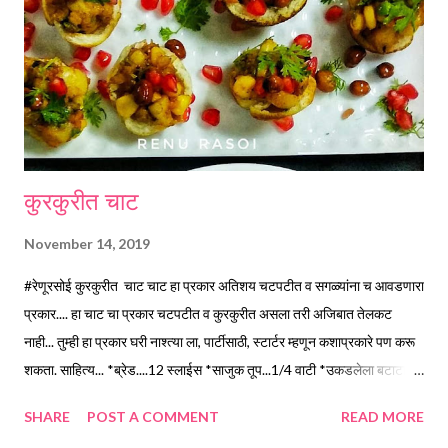
splutter, switch off the gas. Add Curry Leaves. *Pour this over
the chutney. Cover with the lid immediately to infuse the
flavours. Remove the lid, mix properly. *Serve with Idli, Dosa or
in regular Meals. Note... 1)You can use dry...
कुरकुरीत चाट
November 14, 2019
#रेणूरसोई कुरकुरीत चाट चाट हा प्रकार अतिशय चटपटीत व सगळ्यांना च आवडणारा
प्रकार.... हा चाट चा प्रकार चटपटीत व कुरकुरीत असला तरी अजिबात तेलकट
नाही... तुम्ही हा प्रकार घरी नाश्त्या ला, पार्टीसाठी, स्टार्टर म्हणून कशाप्रकारे पण करू
शकता. साहित्य... *ब्रेड....12 स्लाईस *साजुक तूप...1/4 वाटी *उकडलेला बटाटा...
सोलुन व छोटे तुकडे करून...2 वाटी *उकडलेला मका/ स्वीटकॉर्न...1 वाटी
SHARE
POST A COMMENT
READ MORE
*शेंगदाणे...एक टिस्पून तेलात कुरकुरीत होईपर्यंत परतून...1/2 वाटी *डाळींब