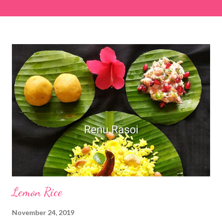
easier and faster to make. Ingredients (1 cup = 150 ml) *Washed
& finely chopped colocasia (taro) leaves, – 2 cups *Tamarind – a
lemon-sized piece *Gram flour (besan) – 1 cup *Rice flour – ½
cup *Red chilli powder – 3 teaspoons *Salt – 1½ teaspoons
*Sugar – 1 teaspoon *Coriander powder – 3 teaspoons *Carom
seeds (ajwain) – ¼ teaspoon *Turmeric powder – 1 teaspoon
*White sesame seeds – 1 tablespoon Method 1. Clean the
tamarind and soak it in 1/2 cup of water for 15–20 minutes.
Extract the pulp and keep it aside. 2. In a large bowl, combine
the chopped colocasia leaves, gram flour, rice flour, red chilli
powder, salt, sugar, coriander powder, carom...
Lemon Rice
November 24, 2019