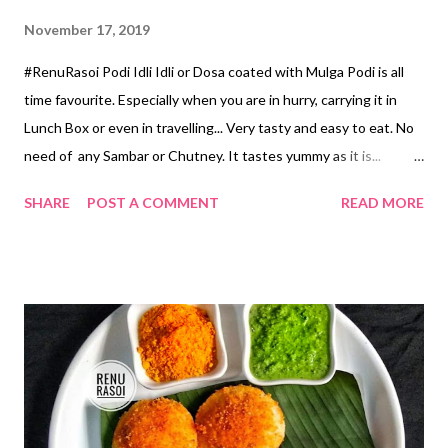
November 17, 2019
#RenuRasoi Podi Idli Idli or Dosa coated with Mulga Podi is all
time favourite. Especially when you are in hurry, carrying it in
Lunch Box or even in travelling... Very tasty and easy to eat. No
need of any Sambar or Chutney. It tastes yummy as it is...
Ingredients... *Split Blackgram/ Udad Dal...1/2 Cup *Chickpea/
SHARE
POST A COMMENT
READ MORE
Chana Dal....1/2 Cup *Sesame seeds...1/4 Cup *Dry Red
Chillies...10..12 Or *Red Chilli Powder...3 tsp *Asafoetida
Powder...1/4 tsp *Salt...1/2 tsp Method... *Dry roast Udid Dal,
Chana Dal & Sesame Seeds seperately. *If you are using Red
Chilli roast it on low flame for 2 minutes. *When all get's cool,
grind from the Mixer...by start & stop method. If you will grind
continuosly, the texture will be different. *Grind to a coarse
texture. *Before serving mix this Podi in a Oil , keep aside
atleast for 30 minutes. *Coat the Idlis generously with this