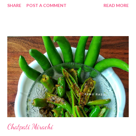
SHARE
POST A COMMENT
READ MORE
Ginger & 1/2 tsp Cumin Seeds without adding water. Also add 1
tsp Red Chilli Powder, 1 tsp Coriander Seeds Powder,1/4 tsp
Turmeric Powder. *For Masala... Grated Fresh Coconut...1/2 Cup
Green Chillies chopped...3 Garlic cloves...3 Chopped Ginger...1/2
tsp Cumin seeds...1/2 tsp Grind all to a fine paste without
adding water. *Onion chopped... 1 *Oil...5 tbspn *Turmeric
Powder...1/4 tsp *Red Chilli Powder...1 tsp *Coriander Seeds
Powder...1 tsp *Fresh Coriander chopped...2 tbsp *Mustard
Seeds...1/4 tsp *Jaggery...2 tsp *Kokum...5..6 *Curry leaves...8
*Hot water...4 Cup Method *Soak Beans in 3 Cup Water for 10
hours. *Drain out all th...
Chatpati Mirachi