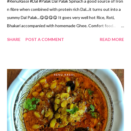
#RenuRasoi #Dal #Palak Dal Palak Spinach a good source of Iron
n fibre when combined with protein rich Dal...it turns out into a
yummy Dal Palak...😋😋😋😋 It goes very well hot Rice, Roti,
Bhakari accompanied with homemade Ghee. Comfort food...
💯✔️ Ingredients... For Dal *Split Pigeonpea/Tuar Dal...1 Cup
SHARE
POST A COMMENT
READ MORE
*Water...3 Cups for cooking *Turmeric Powder... 1/4 tsp Method
*Wash the Dal, soak in water for 30 minutes. *In a pressure
cooker add soaked Dal, 3 Cups of Water, & Turmeric Powder.
*Cook on medium flame till one pressure, and then on low flame
for 10 minutes. * Switch off the gas, let it cool. *Open the lid,
mash it with the back of the spoon. Add one Cup Water. For Dal
Palak... *Spinach leaves...washed and chopped...3 Cups *Beaten
Sour Curd...1 Cup *Oil...4 tbspn *Red Chilli Powder... 1 tsp *Salt...
1 tsp *Mustard Seeds...1/4 tsp *Fenugreek Seeds...a pinch
Method... *Heat Oil in a Pan, add Mustard and Fenugreek Seeds,
let it splutter. * Add Red ...