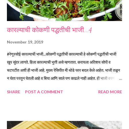
कारल्याची कोकणी पद्धतीची भाजी...4
November 19, 2019
#रेणूरसोई कारल्याची भाजी...कोकणी पद्धतीची कारल्याची हे कोकणी पद्धतीची भाजी
खूप सुंदर लागते. हिला कारल्याची भुत्ती असे म्हणतात. करायला अतिशय सोपी व
चटपटीत अशी ही भाजी आहे. मुख्य रेसिपीत मी थोडे फार बदल केले आहेत. भाजी तळून
न घेता परतून घेतली आहे व बिया आणि साले पण काढले नाही आहेत. ही भाजी वरण-भात
किंवा पोळी सोबत पण छान लागते. साहित्य *कारले... एक पाव *कांदे चिरून... एक वाटी
SHARE
POST A COMMENT
READ MORE
*ओल्या खोबऱ्याचा कीस...एक वाटी *धने...तीन टीस्पून *लाल मिरच्या... 10 किंवा
*लाल तिखट 2 टीस्पून *चिंच... आवळ्या एवढी *मेथी दाणे... सात..आठ *मीठ... एक
टीस्पून कृती... *कारले स्वच्छ धुऊन पातळ चकत्या करून घ्या व मीठ चोळुन पंधरा
मिनिटे मुरु द्या. नंतर दोन्ही हातांनी घट्ट पिळून कडू रस काढून टाका. फक्त पिळलेल्या
फोडीच वापरायच्या आहेत *धने व मेथी एक टीस्पून तेलात परतून घ्या. ओले नारळ, धने,