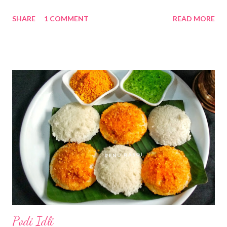
*हळद...पाव टीस्पून *मीठ...एक टीस्पून *साखर...दोन टीस्पून *तेल... पाच टेबलस्पून
SHARE
1 COMMENT
READ MORE
*मोहरी...पाव टीस्पून *गोडा मसाला‌.. अर्धा टीस्पून *तिखट...एक टीस्पून *हिंग...पाव
टीस्पून *लिंबूरस...दोन टीस्पून कृती... *प्रथम तुरीची डाळ स्वच्छ धुऊन एक वाटी पाणी
घालून कुकरमध्ये शिजवून घ्या. गार झाल्यावर घोटुन घ्या. *कारले स्वच्छ धुऊन पातळ
चकत्या करून त्यांना व्यवस्थित मीठ चोळुन 15 मिनिटे ठेवावे. *पंधरा मिनिटांनी
कारल्याच्या चकत्या घट्ट पिळून घ्या. उरलेला रस वापरु नये. *एका लोखंडी कढईत तेल
तापवून त्यात मोहरी घालून तडतडल्यावर हिंग घालून कारल्याच्या चकत्या घालून मध्यम
आचेवर कुरकुरीत होईपर्यंत परतून घ्या. *मग त्यात साखर, तिखट व गोडा मसाला घालून
छान एकत्र करा. * शिजवुन घोटलेले वरण घालू...
Podi Idli