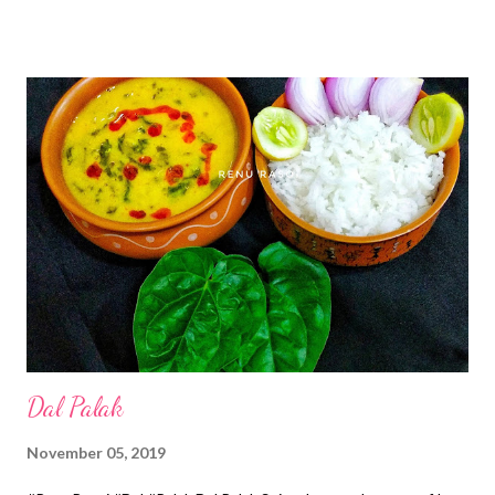
दाणे...1/2 वाटी *कांदा बारीक चिरून...1/2 वाटी *कोथिंबीर बारीक चिरून...1/4 वाटी
*घरी केलेला मसाला...2 टिस्पून *चिंच चटणी...1/4 वाटी कृती... *ब्रेड वाटी च्या
सहाय्याने गोल कापून, लाटण्याने लाटून घ्या. आप्पेपात्र गरम करून त्यात थोडे तुप
घालून, ब्रेड चे गोल तुकडे छान दाबुन बसला, मंद आचेवर कुरकुरीत होईपर्यंत अथवा
खालुन गुलाबी रंगावर भाजून घ्या. किंवा *ब्रेडचे तुकडे करुन, तव्यावर दोन्ही बाजूंनी तुप
लावून कुरकुरीत होईपर्यंत भाजून घ्या. *उकडलेल्या बटाट्याच्या फोडी, कांदा,
स्विटकॉर्न, तळलेले शेंगदाणे, मसाला, कोथिंबीर व चिंचेची चटणी ...
Dal Palak
November 05, 2019