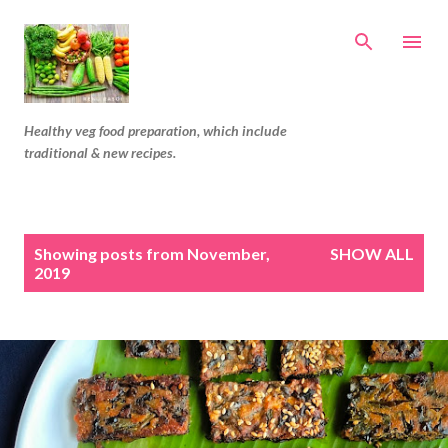
Skip to main content
Healthy veg food preparation, which include
traditional & new recipes.
P
Showing posts from November,
SHOW ALL
o
2019
s
t
s