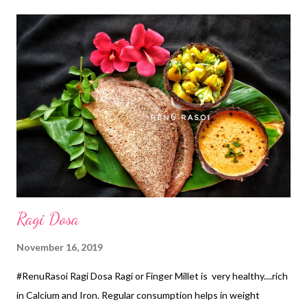
वापरणार असाल तर एक टिस्पून तेलात मंद आचेवर खमंग परतून घ्या. *सगळे साहित्य
गार झाल्यावर मिक्सरमधून रवाळ दळून घ्या. *इडली किंवा डोसा ला लावायच्या आधी
तेलात छान कालवून कमीत कमी 30 मिनिटे मुरू द्या. मग इडली डोसा ला मस्त लावून
फस्त करा. * खोबरेल तेल, तीळाचे तेल व साजूक तुपात अजून छान लागते. *इडली
रेसिपी #रेणूरसोई इडली इडली हा मुख्यतः दक्षिण भारतातील पदार्थ...
Ragi Dosa
November 16, 2019
#RenuRasoi Ragi Dosa Ragi or Finger Millet is very healthy....rich
in Calcium and Iron. Regular consumption helps in weight