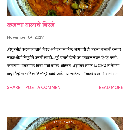
कडव्या वालाचे बिरडे
November 04, 2019
#रेणूरसोई कडव्या वालाचे बिरडे अतिशय स्वादिष्ट लागणारी ही कडव्या वालाची रसदार
उसळ थोडी निगुतीने करावी लागते... पुर्व तयारी केली तर हमखास उत्तम 👌👌 बनते.
गरमागरम भाताबरोबर किंवा पोळी बरोबर अतिशय अप्रतिम लागते 😋😋😋 ही रेसिपी
माझी मैत्रीण सानिका शिलोत्री ह्यांची आहे...☺️ साहित्य... *कडवे वाल...1 वाटी वाल
स्वच्छ धुऊन, 3 वाटी पाण्यात 10 तास भिजत घाला. मग पाणी निथळून, कोरड्या
SHARE
POST A COMMENT
READ MORE
कपड्यात बांधून ठेवा...मी स्प्राउट मेकर मध्ये केले. व 24 तासांत उत्तम मोड येतात. मग
2..3 वाटी पाणी कोमट करून त्यात हे वाल 30 मिनिटे बुडवून ठेवावे. त्यामुळे सालं
पटकन निघतात. सगळ्या वालांना सोलून घ्या. अंदाजे दिड वाटी वाल होतात. *वाल मुरवुन
ठेवायला मसाला... 3 लसूण पाकळ्या, 1/2 टिस्पून चिरून आलं व 1/2 टिस्पून जीरे पाणी
न घालता कुटुन, 1/4 टिस्पून हळद, 1 टिस्पून तिखट , 1 टिस्पून धनेपूड. *