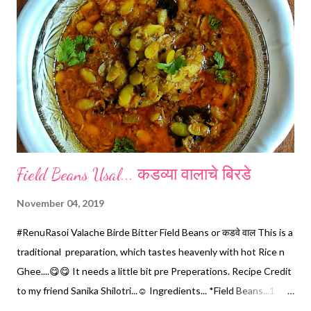
फोडणीसाठी वाटण मसाला... ओले खोबरे कीस..1/2 वाटी, हिरवी मिरची चिरून...3,
लसूण पाकळ्या 3, आले चिरून 1/2 टिस्पून, जीरे...1/2 टिस्पून हे सगळे पदार्थ एकत्र
करून पाणी न घालता बारीक वाटून घ्यावे. *तेल...5 टेबलस्पून *कांदा चिरून.....
Field Beans Usal... कडव्या वालाचे बिरडे
November 04, 2019
#RenuRasoi Valache Birde Bitter Field Beans or कडवे वाल This is a
traditional preparation, which tastes heavenly with hot Rice n
Ghee....😋😋 It needs a little bit pre Preperations. Recipe Credit
to my friend Sanika Shilotri...☺️ Ingredients... *Field Beans...1
Cup *For marination... Grind 3 Garlic pods, 1/2 tsp chopped