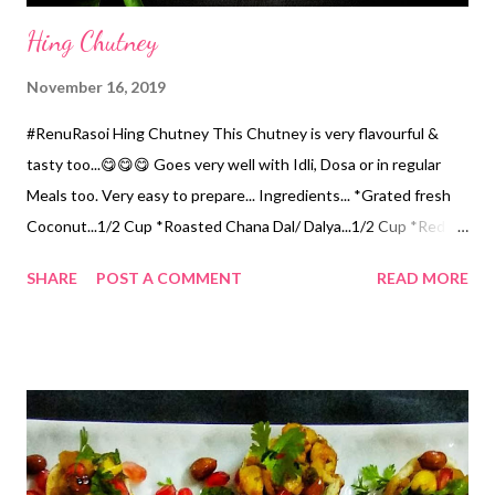
Hing Chutney
November 16, 2019
#RenuRasoi Hing Chutney This Chutney is very flavourful &
tasty too...😋😋😋 Goes very well with Idli, Dosa or in regular
Meals too. Very easy to prepare... Ingredients... *Grated fresh
Coconut...1/2 Cup *Roasted Chana Dal/ Dalya...1/2 Cup *Red
Chilli Powder...1.5 tsp *Salt...1/4 tsp or little more *Tamarind
SHARE
POST A COMMENT
READ MORE
Pulp...3 tsp *Asafoetida/Hing...1/4 tsp For tempering... *Oil... 2
tsp *Mustard Seeds...1/4 tsp *Curry leaves...5..6 Method...
*Grind in a Mixer Jar roasted Chana Dal without adding water.
*Add grated Coconut, Red Chilli Powder, Asafoetida, Salt,
Tamarind Pulp. Grind all without adding water. *Add 3/4 th Cup
water, grind to a smooth paste. *Pour Chutney in a pot. *For
tempering... *Heat Oil in a pan, add Mustard Seeds, let it