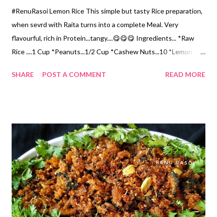
#RenuRasoi Lemon Rice This simple but tasty Rice preparation,
when sevrd with Raita turns into a complete Meal. Very
flavourful, rich in Protein...tangy....😋😋😋 Ingredients... *Raw
Rice ....1 Cup *Peanuts...1/2 Cup *Cashew Nuts...10 *Lemon
juice...1 tbsp *Roasted split Chickpea....2 tsp *Split
SHARE
POST A COMMENT
READ MORE
Blackgram/Udid Dal...2 tsp *Green Chillies...4...cut into2 parts
*Dry Red Chillies...4 broken *Grated Ginger...1 tsp *Turmeric
Powder...1/4 tsp *Asafoetida Powder...1/4 tsp *Curry leaves...25
*Salt...1 tsp *Oil...4 tbspn *Mustard Seeds...1/4 tsp Method...
*Cook Rice in such a way that every grain is seperate. Let it cool
completely. *Saute Groundnuts in one 2 tsp Oil on low flame till
crisp. Keep it aside. Saute Cashew Nuts in the same Oil till
golden brown. *Heat Oil in a Pan, add Mustard Seeds, after it
splutters add Udad Dal, saute till Pink in colour. Add roasted
Chana Dal, saute for a minute. *Add Asafoetida Powder,
Turmeric Powder, Grated Ginger, Green Chill...