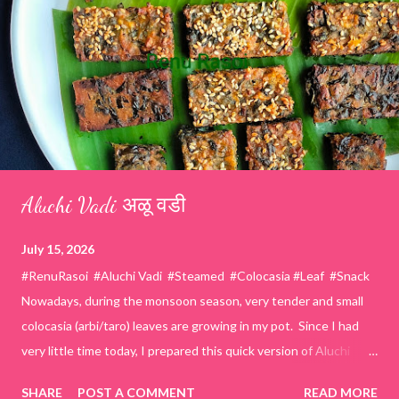
Aluchi Vadi अळू वडी
July 15, 2026
#RenuRasoi #Aluchi Vadi #Steamed #Colocasia #Leaf #Snack
Nowadays, during the monsoon season, very tender and small
colocasia (arbi/taro) leaves are growing in my pot. Since I had
very little time today, I prepared this quick version of Aluchi
Vadi. It has the same delicious traditional taste but is much
SHARE
POST A COMMENT
READ MORE