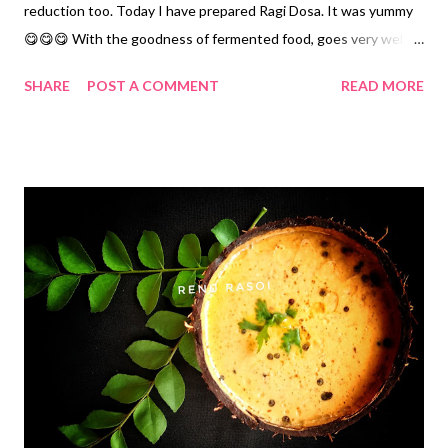
reduction too. Today I have prepared Ragi Dosa. It was yummy
😋😋😋 With the goodness of fermented food, goes very well
with Potato Veg & Hing Chutney. Ingredients... *Ragi/Finger
SHARE
POST A COMMENT
READ MORE
Millet....1 Cup 1 Cup....150 ml. *Raw Rice ....1 Cup *Udid Dal/Split
Blackgram...1/2 Cup *Fenugreek Seeds...1/2 tsp *Salt...2 tsp
*Coconut Oil...1/4 Cup Method.... *Clean & wash Ragi well. Soak
Ragi, Rice, Udid Dal & Fenugreek Seeds in water for 6..7 hours.
*Grind all to a smooth paste by adding sufficient water. *Let it
ferment overnight or for 7..8 hours. *Add 1.5 tsp Salt in the
fermented batter, mix properly. Add little water if necessary.
Batter consistency should be little like Dosa batter. *Heat Iron
Tawa on low flame for 5 minutes, spread Two tsp Oil, once again
let it heat for Two minutes. It may become little smoky. Don't
worry... *Sprea...