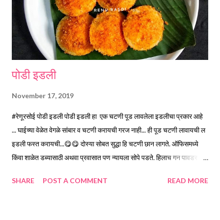
Podi. *Recipe of Idli #RenuRasoi Idli Idli is basically a South
Indian dish. But loved by ...
पोडी इडली
November 17, 2019
#रेणूरसोई पोडी इडली पोडी इडली हा एक चटणी पूड लावलेला इडलीचा प्रकार आहे
‌... घाईच्या वेळेत वेगळे सांबार व चटणी करायची गरज नाही... ही पूड चटणी लावायची ल
इडली फस्त करायची...😋😋 दोस्या सोबत सुद्धा हि चटणी छान लागते. ऑफिसमध्ये
किंवा शाळेत डब्यासाठी अथवा प्रवासात पण न्यायला सोपे पडते. हिलाच गन पावडर असे
पण म्हणतात, अतिशय तिखट असल्यामुळे असे नाव पडले आहे. साहित्य *उडीद
SHARE
POST A COMMENT
READ MORE
डाळ....अर्धी वाटी *हरबरा डाळ.... अर्धी वाटी *तीळ... पाव वाटी *सुक्या लाल मिरच्या...
दहा ते बारा किंवा *लाल तिखट... तीन टीस्पून *हिंग पुड...पाव टीस्पून *मीठ ...अर्धा
टीस्पून कृती * हरबरा डाळ, उडीद डाळ,व तीळ वेगवेगळे कोरडे भाजून घ्या. *लाल मिरची